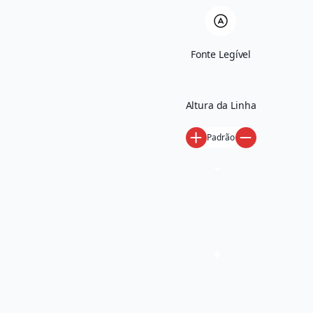
DIAGNÓSTICO GRATUITO
→
Fonte Legível
Altura da Linha
Padrão
SOBRE NÓS
A Taverna não faz
marketing como
todo mundo faz.
A gente transforma marketing em crescimento de
verdade. Aqui, cada estratégia nasce com um objetivo
claro: gerar demanda, converter e escalar.