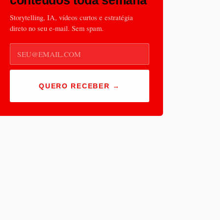
conteúdos toda semana
Storytelling, IA, vídeos curtos e estratégia
direto no seu e-mail. Sem spam.
E-
mail
QUERO RECEBER →